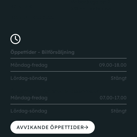
Mobacksgatan 2
KONTAKT
633 44 Eskilstuna
JOBBA HOS OSS
Öppettider - Bilförsäljning
Måndag-fredag
09.00-18.00
Lördag-söndag
Stängt
Öppettider - Verkstad & Reservdelar
Måndag-fredag
07.00-17.00
Lördag-söndag
Stängt
AVVIKANDE ÖPPETTIDER