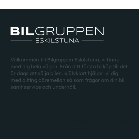
Välkommen till Bilgruppen Eskilstuna, vi finns
med dig hela vägen. Från ditt första bilköp till det
är dags att sälja bilen. Självklart hjälper vi dig
med allting däremellan
så som
frågor
om din bil
samt
service
och underhåll.
Navigering
Kontakt
VERKSTAD
016-51 36 60
info@bilgruppeneskilst
VANLIGA FRÅGOR
una.se
OM OSS