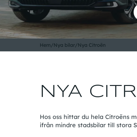
Hem
/
Nya bilar
/
Nya Citroën
NYA CIT
Hos oss hittar du hela Citroëns m
ifrån mindre stadsbilar till stora 