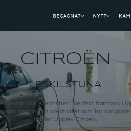
BEGAGNAT
NYTT
KAM
CITROËN
I ESKILSTUNA
 Design och Kreativitet i perfekt harmoni. Up
ovativ design och kreativitet som tar körupplev
höjder. Upplev Citroën.