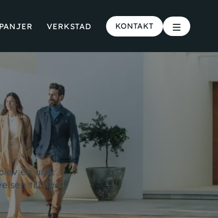
KONTAKT
PANJER
VERKSTAD
plev en unik
elsen till nya