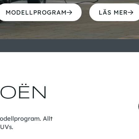
MODELLPROGRAM
LÄS MER
ROËN
odellprogram. Allt
SUVs.