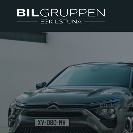
Banbrytande
fusion av inn