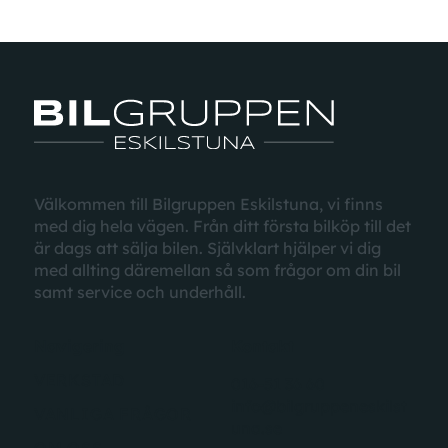
Välkommen till Bilgruppen Eskilstuna, vi finns
med dig hela vägen. Från ditt första bilköp till det
är dags att sälja bilen. Självklart hjälper vi dig
med allting däremellan
så som
frågor
om din bil
samt
service
och underhåll.
Navigering
Kontakt
VERKSTAD
016-51 36 60
info@bilgruppeneskilst
VANLIGA FRÅGOR
una.se