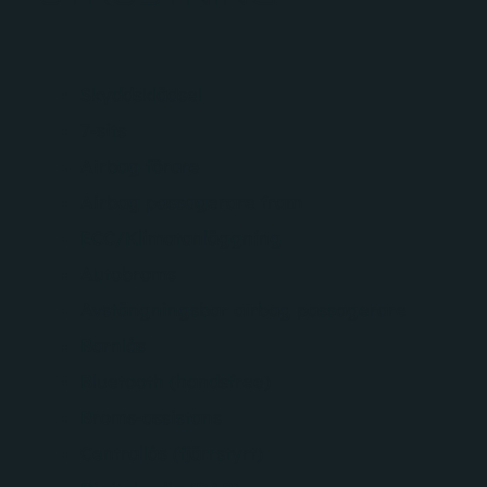
Skyddsklädsel
7-sits
Airbag förare
Airbag passagerare fram
ECC/Klimatanläggning
Autobroms
Avstängningsbar airbag passagerare
Barnlås
Bluetooth (handsfree)
Broms-assistans
Centrallås (fjärrstyrt)