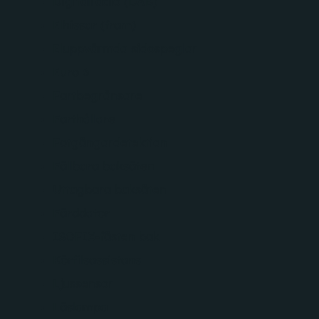
Digitalradio (DAB)
Elhissar (fram)
Eluppvärmda sidospeglar
Euro 6
Fartbegränsare
Farthållare
Fotgängardetektion
Fällbara baksäten
Uttagbara baksäten
Färddator
ISOFIX-fästen bak
Körfilsassistans
Ljussensor
Läslampa