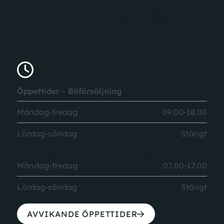
OM OSS
Mobacksgatan 2
KONTAKT
633 44 Eskilstuna
JOBBA HOS OSS
Öppettider - Bilförsäljning
Måndag-fredag
09.00-18.00
Lördag-söndag
Stängt
Öppettider - Verkstad & Reservdelar
Måndag-fredag
07.00-17.00
Lördag-söndag
Stängt
AVVIKANDE ÖPPETTIDER