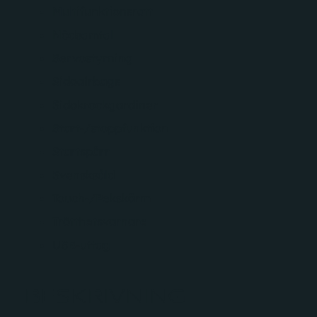
Multifunktionsratt
Nödsamtal
Servostyrning
Sidoairbags
Sidokrockgardiner
Start-/stoppfunktion
Startspärr
Svensksåld
Touch-/Pekskärm
Trötthetsvarnare
USB-uttag
BESKRIVNING