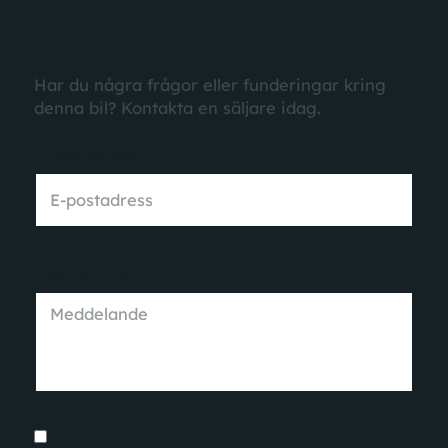
FRÅGOR?
Har du några frågor eller funderingar kring
denna bil? Kontakta en säljare idag.
E-postadress
Meddelande