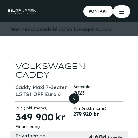
KONTAKT
Hem
/
Begagnade bilar
/
Volkswagen Caddy
VOLKSWAGEN
CADDY
Caddy Maxi 7-Seater
Årsmodell
2023
1.5 TSI OPF Euro 6
Pris (inkl. moms)
Pris (exkl. moms)
349 900
kr
279 920
kr
Finansiering
Privatperson
4 604
kr/mån