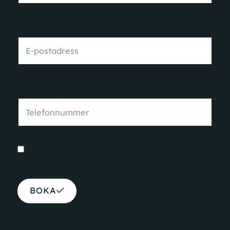
E-postadress
Telfeonnummer
Jag accepterar
integritetspolicyn
BOKA