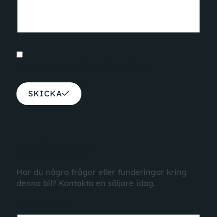
Jag accepterar
integritetspolicyn
SKICKA
FRÅGOR?
Har du några frågor eller funderingar kring
denna bil? Kontakta en säljare idag.
E-postadress