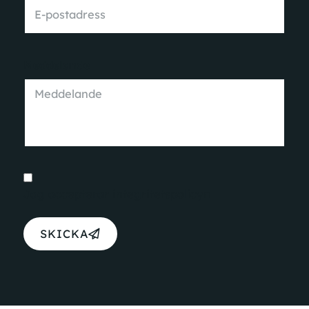
Meddelande
Jag accepterar
integritetspolicyn
SKICKA