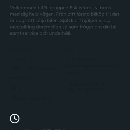
Välkommen till Bilgruppen Eskilstuna, vi finns
med dig hela vägen. Från ditt första bilköp till det
är dags att sälja bilen. Självklart hjälper vi dig
med allting däremellan
så som
frågor
om din bil
samt
service
och underhåll.
Navigering
Kontakt
VERKSTAD
016-51 36 60
info@bilgruppeneskilst
VANLIGA FRÅGOR
una.se
OM OSS
Mobacksgatan 2
KONTAKT
633 44 Eskilstuna
JOBBA HOS OSS