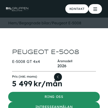
KONTAKT
Hem
/
Begagnade bilar
/
Peugeot E-5008
PEUGEOT E-5008
E-5008 GT 4x4
Årsmodell
2026
Pris (inkl. moms)
5 499
kr/mån
RING OSS
INTRESSEANMÄLAN