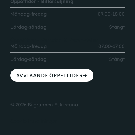
Öppettider - Bilförsäljning
Måndag-fredag
09.00-18.00
Lördag-söndag
Stängt
Öppettider - Verkstad & Reservdelar
Måndag-fredag
07.00-17.00
Lördag-söndag
Stängt
AVVIKANDE ÖPPETTIDER
© 2026 Bilgruppen Eskilstuna
Cookie-inställningar