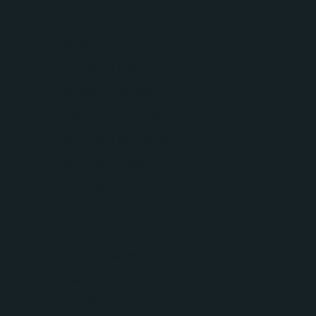
Fyrhjulsdrift
Filhållningsassistent
Farthållare (adaptiv)
Elinfällbara Sidospeglar
Elhissar fram och bak
Elektronisk handbroms
Isofix-fästen bak
LED Strålkastare
Multifunktionsratt
Parkeringssensorer (bak)
Parkeringssensorer (fram och bak)
Pekskärm
USB-uttag