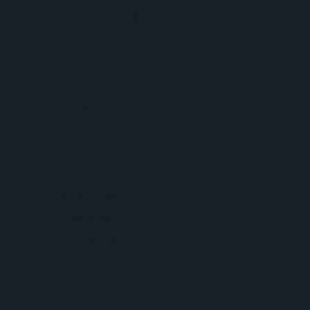
UTRUSTNING
ACC klimatanläggning
Airbag förare
Airbag passagerare fram
Android Auto
Antisladdsystem (ESP)
Apple carplay
Backkamera
Bagagelucka (eldriven)
Bluetooth
GPS
Färddator