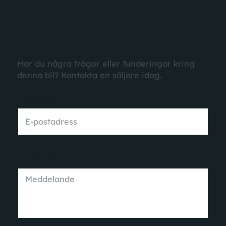
FRÅGOR?
Har du några frågor eller funderingar kring
denna bil? Kontakta en säljare idag.
E-postadress
Meddelande