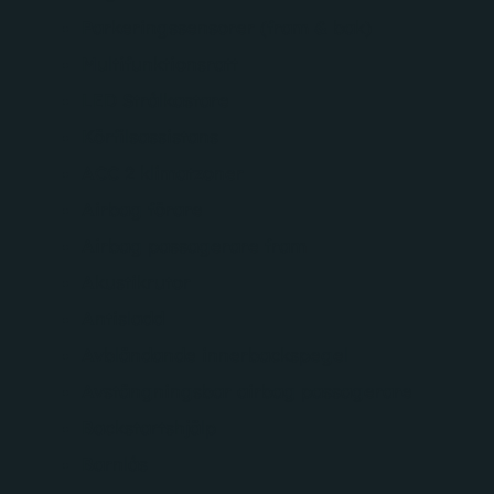
Parkeringssensorer (fram & bak)
Multifunktionsratt
LED Strålkastare
Körfilsassistans
ACC 2 klimatzoner
Airbag förare
Airbag passagerare fram
Akustikrutor
Antisladd
Avbländande innerbackspegel
Avstängningsbar airbag passagerare
Backstartshjälp
Barnlås