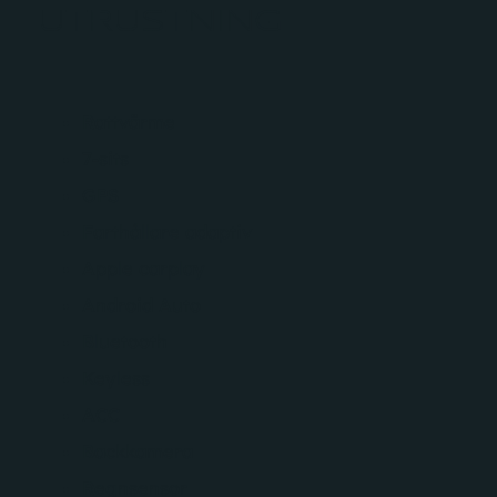
UTRUSTNING
Rattvärme
7-sits
GPS
Farthållare adaptiv
Apple carplay
Android Auto
Bluetooth
Keyless
ACC
Backkamera
Regnsensor