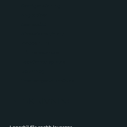
Skyltigenkänning
Solgardiner
Svensksåld
Sätesvärme (fram)
Tonade rutor
Trötthetsvarnare
Uppvärmda spolare
USB-uttag
Yttertemperaturmätare
BESKRIVNING