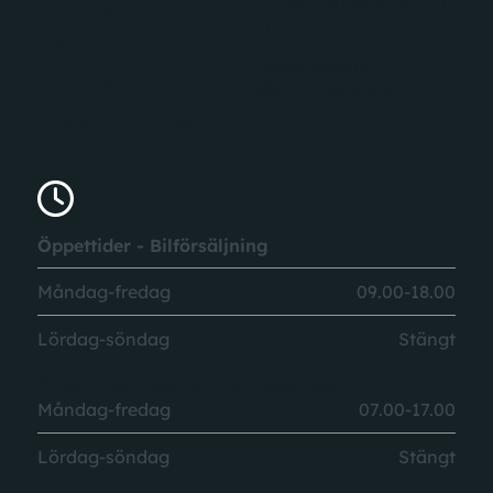
VANLIGA FRÅGOR
una.se
OM OSS
Mobacksgatan 2
KONTAKT
633 44 Eskilstuna
JOBBA HOS OSS
Öppettider - Bilförsäljning
Måndag-fredag
09.00-18.00
Lördag-söndag
Stängt
Öppettider - Verkstad & Reservdelar
Måndag-fredag
07.00-17.00
Lördag-söndag
Stängt