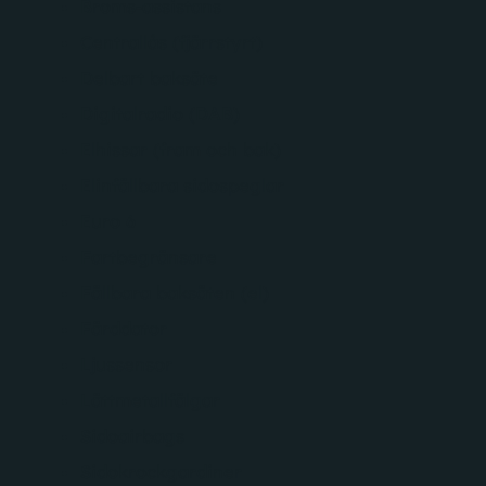
Broms-assistans
Centrallås (fjärrstyrt)
Delbart baksäte
Digitalradio (DAB)
Elhissar (fram och bak)
Elinfällbara sidospeglar
Euro 6
Fartbegränsare
Fällbara baksäten (el)
Färddator
Ljussensor
Lättmetallfälgar
Sidoairbags
Sidokrockgardiner