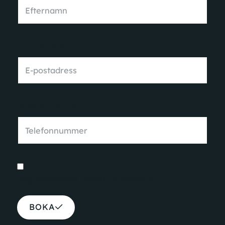
E-postadress
Telfeonnummer
Jag accepterar
integritetspolicyn
BOKA