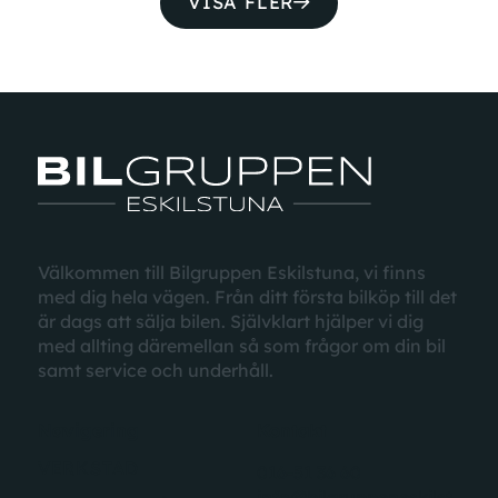
VISA FLER
Välkommen till Bilgruppen Eskilstuna, vi finns
med dig hela vägen. Från ditt första bilköp till det
är dags att sälja bilen. Självklart hjälper vi dig
med allting däremellan
så som
frågor
om din bil
samt
service
och underhåll.
Navigering
Kontakt
VERKSTAD
016-51 36 60
info@bilgruppeneskilst