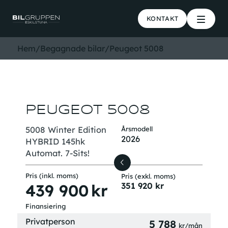
KONTAKT
Hem
/
Begagnade bilar
/
Peugeot 5008
PEUGEOT 5008
5008 Winter Edition
Årsmodell
2026
HYBRID 145hk
Automat. 7-Sits!
Pris (inkl. moms)
Pris (exkl. moms)
439 900
kr
351 920
kr
Finansiering
Privatperson
5 788
kr/mån