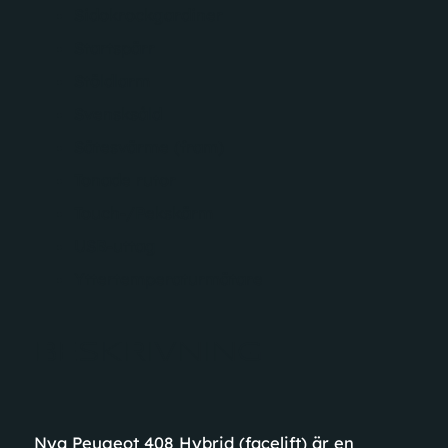
Sidokrockgardiner
Startspärr
Stöldlarm
Svensksåld
Sätesvärme (fram)
Tonade rutor
Touch-/Pekskärm
USB-uttag
Yttertemperaturmätare
BESKRIVNING
Nya Peugeot 408 Hybrid (facelift) är en