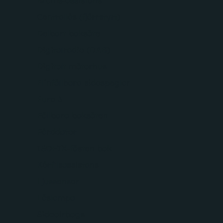
Broms-assistans
Centrallås (fjärrstyrt)
Delbart baksäte
Digitalradio (DAB)
Digitalt mätarhus
Elinfällbara sidospeglar
Euro 6
Fällbara baksäten
Färddator
ISOFIX-fästen bak
Körfilsassistans
Ljussensor
Läslampa
Sidoairbags