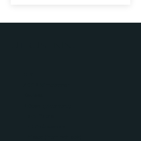
UTRUSTNING
GPS
ACC 2 klimatzoner
Keyless
Klädsel (alcantara)
Elstol förare
LED Strålkastare
Elhissar (fram och bak)