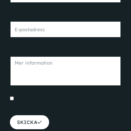
E-postadress
Mer information
Jag accepterar
integritetspolicyn
SKICKA