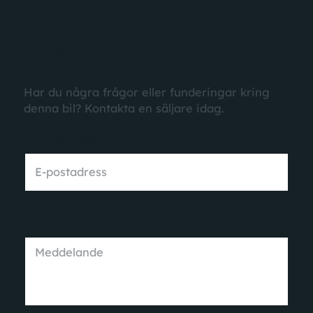
FRÅGOR?
Har du några frågor eller funderingar kring
denna bil? Kontakta en säljare idag.
E-postadress
Meddelande