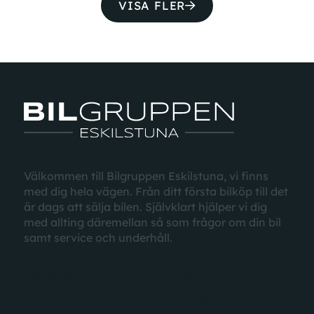
VISA FLER
Välkommen till Bilgruppen Eskilstuna, vi finns
med dig hela vägen. Från ditt första bilköp till det
är dags att sälja bilen. Självklart hjälper vi dig
med allting däremellan
så som
frågor
om din bil
samt
service
och underhåll.
Navigering
Kontakt
VERKSTAD
016-51 36 60