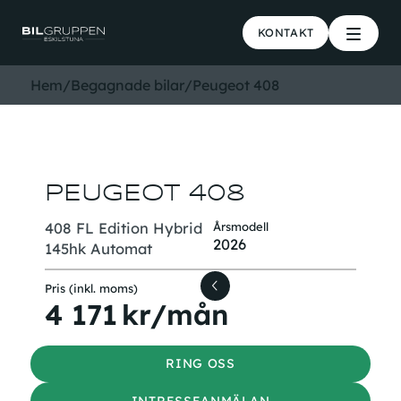
KONTAKT
Hem
/
Begagnade bilar
/
Peugeot 408
PEUGEOT 408
408 FL Edition Hybrid
Årsmodell
2026
145hk Automat
Pris (inkl. moms)
4 171
kr/mån
RING OSS
INTRESSEANMÄLAN