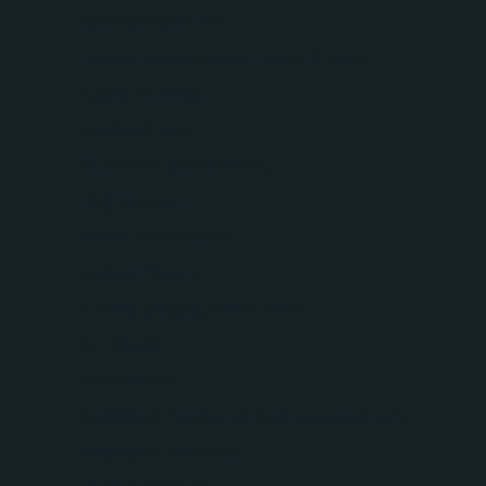
Backkamera 360
Parkeringssensorer (fram & bak)
Apple CarPlay
Android Auto
Bluetooth (handsfree)
Regnsensor
Multifunktionsratt
Airbag förare
Airbag passagerare fram
Antisladd
Autobroms
Avstängningsbar airbag passagerare
Bagagerumsmatta