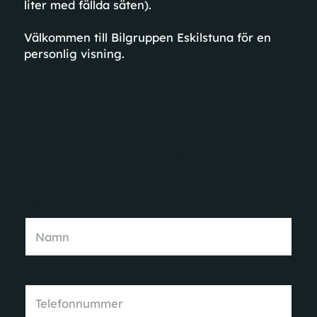
liter med fällda säten).
Välkommen till Bilgruppen Eskilstuna för en
personlig visning.
INTRESSEANMÄLAN
Namn
Förnamn
Telefonnummer