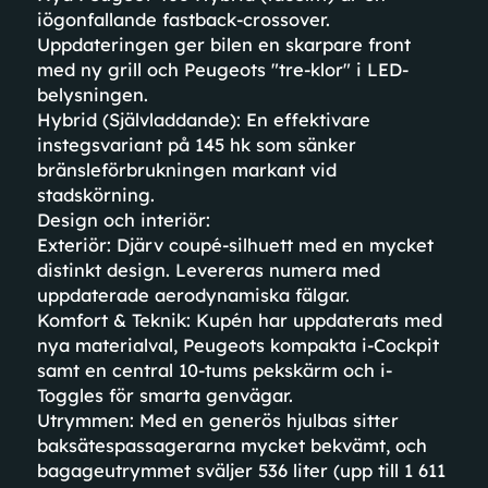
iögonfallande fastback-crossover.
Uppdateringen ger bilen en skarpare front
med ny grill och Peugeots "tre-klor" i LED-
belysningen.
Hybrid (Självladdande): En effektivare
instegsvariant på 145 hk som sänker
bränsleförbrukningen markant vid
stadskörning.
Design och interiör:
Exteriör: Djärv coupé-silhuett med en mycket
distinkt design. Levereras numera med
uppdaterade aerodynamiska fälgar.
Komfort & Teknik: Kupén har uppdaterats med
nya materialval, Peugeots kompakta i-Cockpit
samt en central 10-tums pekskärm och i-
Toggles för smarta genvägar.
Utrymmen: Med en generös hjulbas sitter
baksätespassagerarna mycket bekvämt, och
bagageutrymmet sväljer 536 liter (upp till 1 611