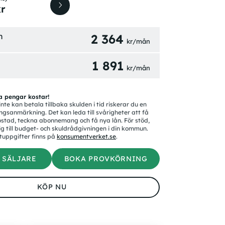
kr
n
2 364
kr/mån
1 891
kr/mån
a pengar kostar!
nte kan betala tillbaka skulden i tid riskerar du en
ngsanmärkning. Det kan leda till svårigheter att få
stad, teckna abonnemang och få nya lån. För stöd,
g till budget- och skuldrådgivningen i din kommun.
tuppgifter finns på
konsumentverket.se
.
 SÄLJARE
BOKA PROVKÖRNING
KÖP NU