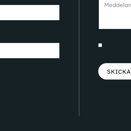
Jag accept
SKICKA
n