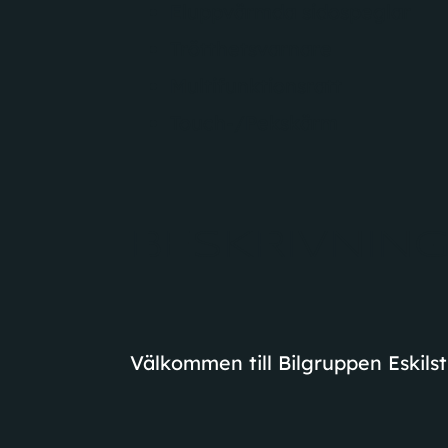
Eluppvärmda sidospeglar
Trötthetsvarnare
Multifunktionsratt
Touch-/Pekskärm
BESKRIVNIN
Välkommen till Bilgruppen Eskilst