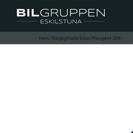
Hem
/
Begagnade bilar
/
Peugeot 308