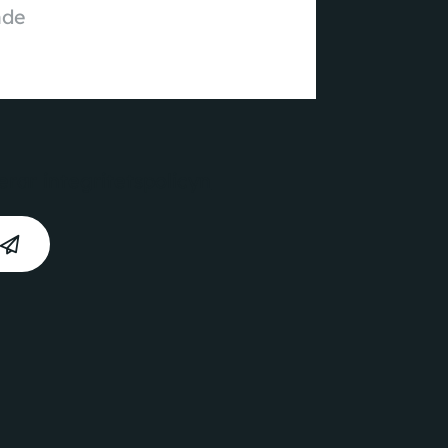
erar
integritetspolicyn