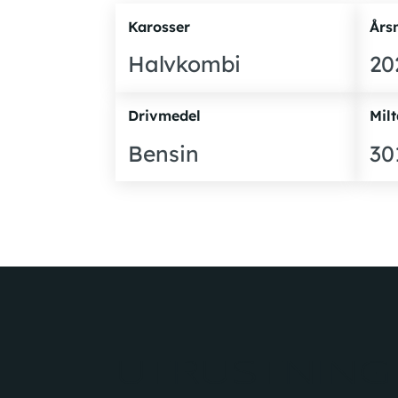
Karosser
Års
Halvkombi
20
Drivmedel
Milt
Bensin
30
UTRUSTNING