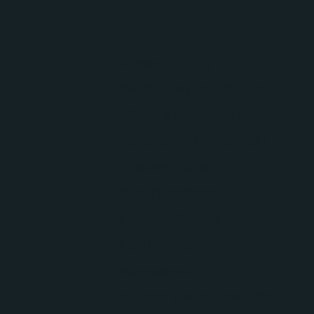
Apple CarPlay
Keyless Nyckelfri Start
ACC 2 klimatzoner
Bluetooth (handsfree)
Android Auto
Körfilsassistans
LED Strålkastare
Farthållare
Regnsensor
Elhissar (fram och bak)