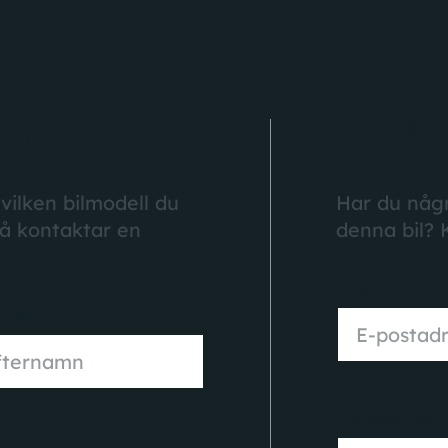
ÖRNING
FRÅ
 vilken bilmodell du
Har du någr
så kontaktar en
denna bil? 
E-postadress
rnamn
Meddelande