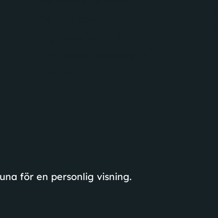
Centrallås (fjärrstyrt)
Delbart baksäte
Digitalradio (DAB)
Elinfällbara sidospeglar
Euro 6
G
una för en personlig visning.