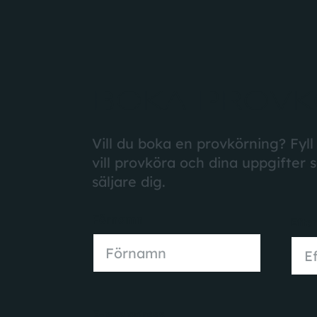
BOKA PROVK
Vill du boka en provkörning? Fyll
vill provköra och dina uppgifter 
säljare dig.
Förnamn
Efte
Förnamn
E-postadress