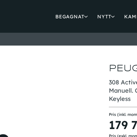
BEGAGNAT
NYTT
KAM
PEU
308 Activ
Manuell. 
Keyless
Pris (inkl. mom
179 
Pris (exkl. mo