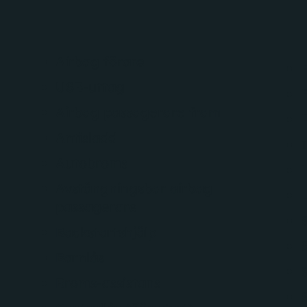
Airbag förare
USB-uttag
Airbag passagerare fram
Antisladd
Autobroms
Avstängningsbar airbag
passagerare
Backstartshjälp
Barnlås
Broms-assistans