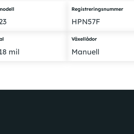
modell
Registreringsnummer
23
HPN57F
al
Växellådor
18 mil
Manuell