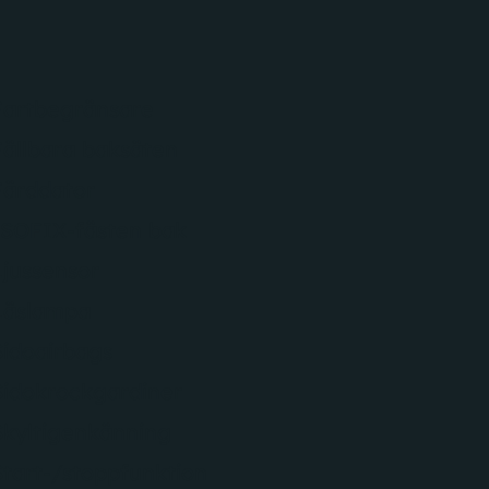
Fartbegränsare
Fällbara baksäten
Färddator
ISOFIX-fästen bak
Ljussensor
Läslampa
Sidoairbags
Sidokrockgardiner
Skyltigenkänning
Start-/stoppfunktion