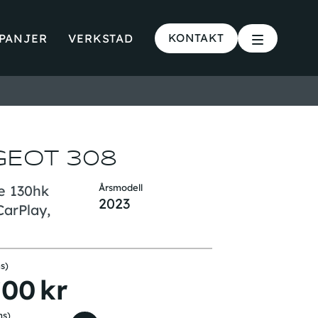
KONTAKT
PANJER
VERKSTAD
GEOT 308
e 130hk
Årsmodell
2023
CarPlay,
s)
700
kr
ms)