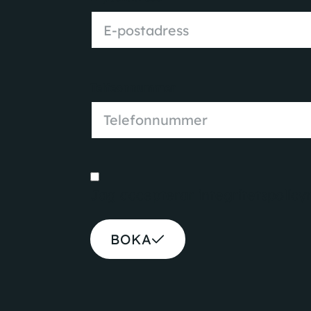
Telfeonnummer
Jag accepterar
integritetspolicy
BOKA