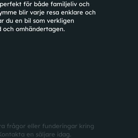
erfekt för både familjeliv och
rymme blir varje resa enklare och
ar du en bil som verkligen
vad och omhändertagen.
GOR?
a frågor eller funderingar kring
Kontakta en säljare idag.