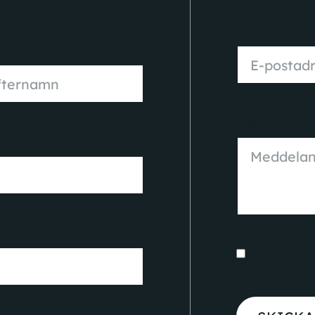
E-postadress
rnamn
Meddelande
Jag accept