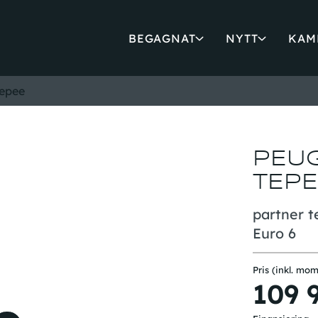
BEGAGNAT
NYTT
KAM
tepee
PEU
TEPE
partner t
Euro 6
Pris (inkl. mom
109 