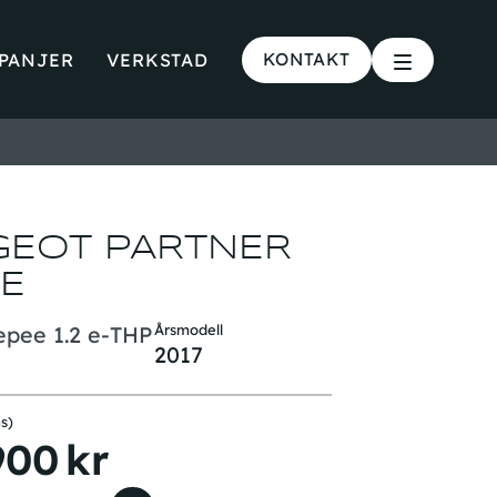
KONTAKT
PANJER
VERKSTAD
GEOT PARTNER
E
epee 1.2 e-THP
Årsmodell
2017
s)
900
kr