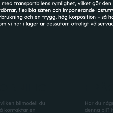
med transportbilens rymlighet, vilket gör den p
tdörrar, flexibla säten och imponerande lastut
örbrukning och en trygg, hög körposition – så h
som vi har i lager är dessutom otroligt välser
ÖRNING
FRÅ
 vilken bilmodell du
Har du någr
så kontaktar en
denna bil? 