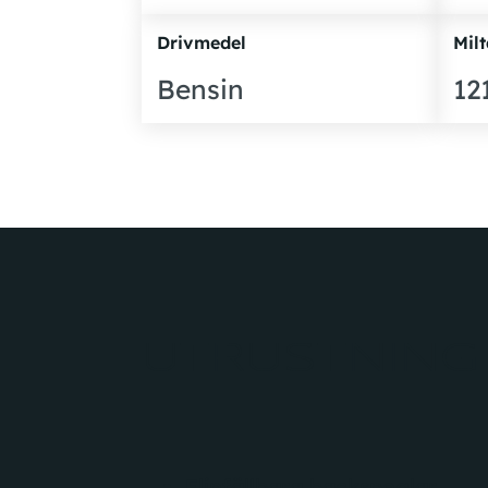
Drivmedel
Milt
Bensin
12
UTRUSTNING
Elinfällbara backspeglar