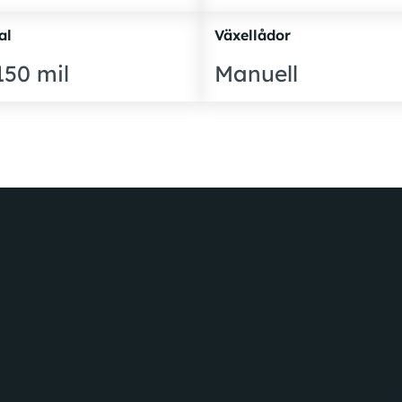
al
Växellådor
150 mil
Manuell
Avstängningsbar airbag