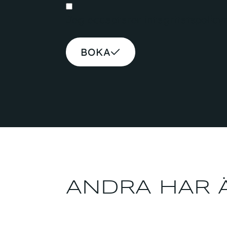
Jag accepterar
integritetspolicy
BOKA
ANDRA HAR Ä