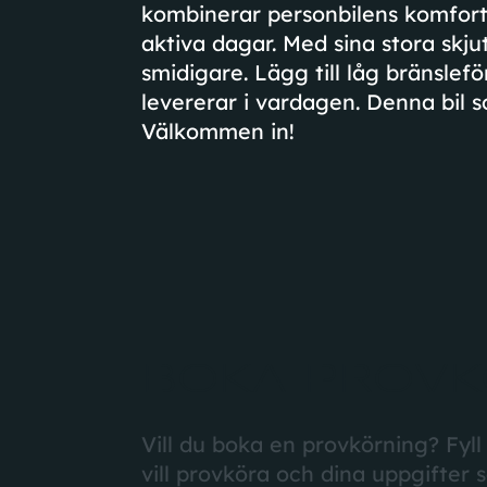
kombinerar personbilens komfort 
aktiva dagar. Med sina stora skju
smidigare. Lägg till låg bränslef
levererar i vardagen. Denna bil 
Välkommen in!
BOKA PROVK
Vill du boka en provkörning? Fyll
vill provköra och dina uppgifter 