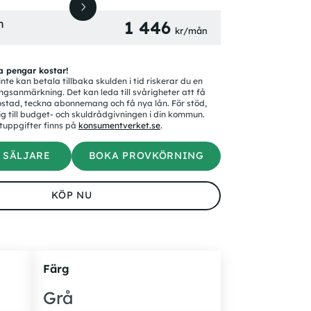
n
1 446
kr/mån
a pengar kostar!
nte kan betala tillbaka skulden i tid riskerar du en
ngsanmärkning. Det kan leda till svårigheter att få
stad, teckna abonnemang och få nya lån. För stöd,
g till budget- och skuldrådgivningen i din kommun.
tuppgifter finns på
konsumentverket.se
.
 SÄLJARE
BOKA PROVKÖRNING
KÖP NU
Färg
Grå