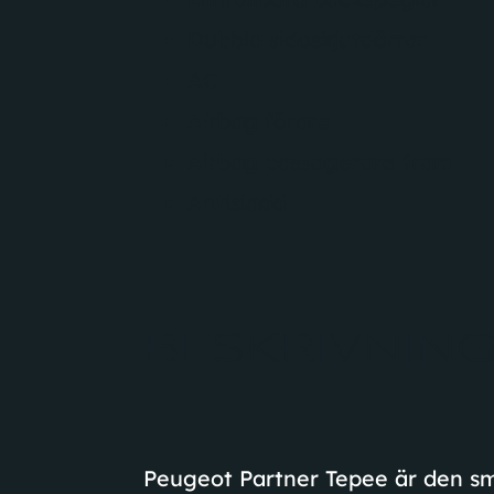
Dubbla sidoskjutdörrar
AC
Airbag förare
Airbag passagerare fram
Antisladd
BESKRIVNIN
Peugeot Partner Tepee är den sma