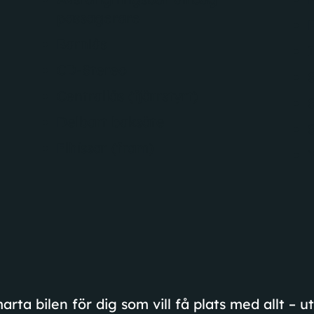
passagerare
Barnlås
CD-Stereo
Centrallås (fjärrstyrt)
Delbart baksäte
Elhissar (fram)
G
rta bilen för dig som vill få plats med allt – 