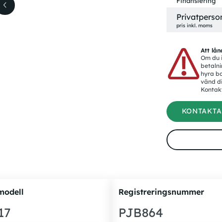
Finansiering
Privatperso
pris inkl. moms
Att lån
Om du i
betalni
hyra bo
vänd di
Kontak
KONTAKTA
modell
Registreringsnummer
17
PJB864