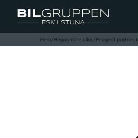
Hem
/
Begagnade bilar
/
Peugeot partner 