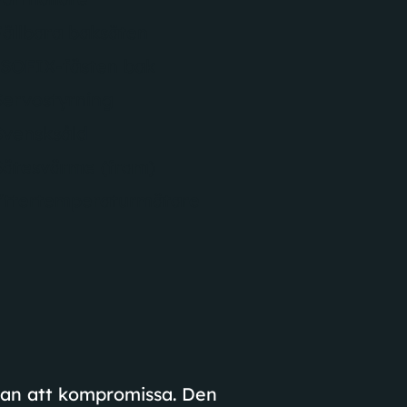
Fällbara baksäten
ISOFIX-fästen bak
Servostyrning
Svensksåld
Sätesvärme (fram)
Yttertemperaturmätare
utan att kompromissa. Den