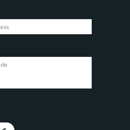
erar
integritetspolicyn