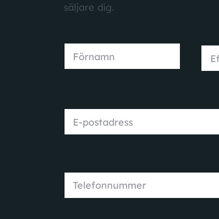
säljare dig.
Förnamn
Efte
Förnamn
E-postadress
Telfeonnummer